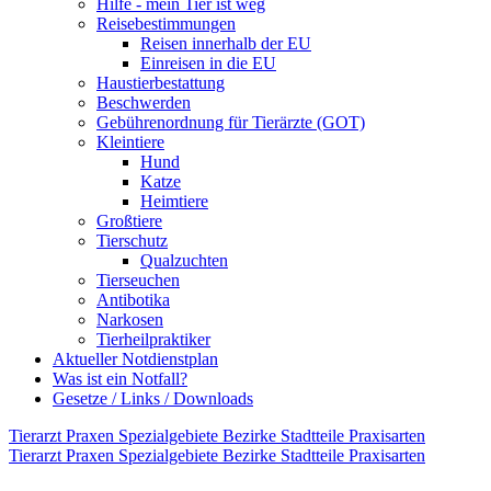
Hilfe - mein Tier ist weg
Reisebestimmungen
Reisen innerhalb der EU
Einreisen in die EU
Haustierbestattung
Beschwerden
Gebührenordnung für Tierärzte (GOT)
Kleintiere
Hund
Katze
Heimtiere
Großtiere
Tierschutz
Qualzuchten
Tierseuchen
Antibotika
Narkosen
Tierheilpraktiker
Aktueller Notdienstplan
Was ist ein Notfall?
Gesetze / Links / Downloads
Tierarzt
Praxen
Spezialgebiete
Bezirke
Stadtteile
Praxisarten
Tierarzt
Praxen
Spezialgebiete
Bezirke
Stadtteile
Praxisarten