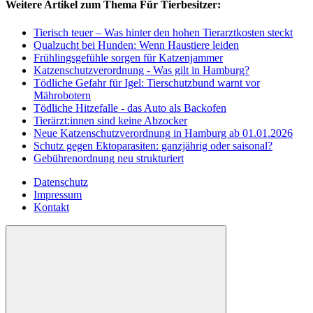
Weitere Artikel zum Thema Für Tierbesitzer:
Tierisch teuer – Was hinter den hohen Tierarztkosten steckt
Qualzucht bei Hunden: Wenn Haustiere leiden
Frühlingsgefühle sorgen für Katzenjammer
Katzenschutzverordnung - Was gilt in Hamburg?
Tödliche Gefahr für Igel: Tierschutzbund warnt vor
Mährobotern
Tödliche Hitzefalle - das Auto als Backofen
Tierärzt:innen sind keine Abzocker
Neue Katzenschutzverordnung in Hamburg ab 01.01.2026
Schutz gegen Ektoparasiten: ganzjährig oder saisonal?
Gebührenordnung neu strukturiert
Datenschutz
Impressum
Kontakt