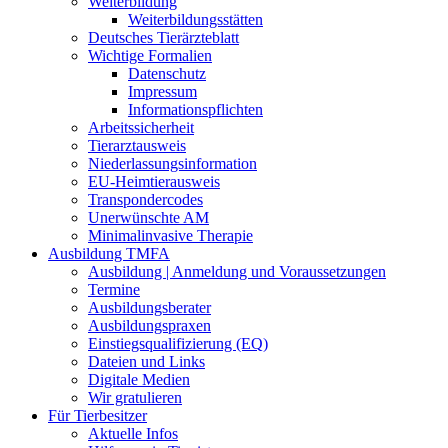
Weiterbildung
Weiterbildungsstätten
Deutsches Tierärzteblatt
Wichtige Formalien
Datenschutz
Impressum
Informationspflichten
Arbeitssicherheit
Tierarztausweis
Niederlassungsinformation
EU-Heimtierausweis
Transpondercodes
Unerwünschte AM
Minimalinvasive Therapie
Ausbildung TMFA
Ausbildung | Anmeldung und Voraussetzungen
Termine
Ausbildungsberater
Ausbildungspraxen
Einstiegsqualifizierung (EQ)
Dateien und Links
Digitale Medien
Wir gratulieren
Für Tierbesitzer
Aktuelle Infos