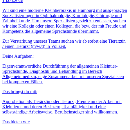
15.06.2026
Wir sind eine moderne Kleintierpraxis in Hamburg mit ausgeprägten
Spezialisierungen in Ophthalmologie, Kardiologie, Chirurgie und
Zahnheilkunde. Um unsere Spezialisten gezielt zu entlasten, suchen
wir eine Kollegin oder einen Kollegen, die bzw. der mit Freude und
Kompetenz die allgemeine Sprechstunde übernimmt.
Zur Verstärkung unseres Teams suchen wir ab sofort eine Tierärztin
/ einen Tierarzt (m/w/d) in Vollzeit.
Deine Aufgaben:
Eigenverantwortliche Durchführung der allgemeinen Kleintier-
Sprechstunde, Diagnostik und Behandlung im Bereich
Allgemeinmedizin, enge Zusammenarbeit mit unseren Spezialisten
bei komplexen Fällen.
Das bringst du mit:
Approbation als Tierärztin oder Tierarzt, Freude an der Arbeit mit
Kleintieren und deren Besitzern, Teamfähigkeit und eine
selbstständige Arbeitsweise. Berufseinsteiger sind willkommen.
Das bieten wir: