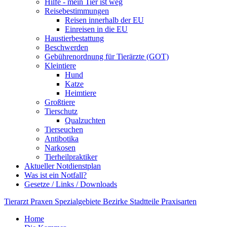
Hilfe - mein Tier ist weg
Reisebestimmungen
Reisen innerhalb der EU
Einreisen in die EU
Haustierbestattung
Beschwerden
Gebührenordnung für Tierärzte (GOT)
Kleintiere
Hund
Katze
Heimtiere
Großtiere
Tierschutz
Qualzuchten
Tierseuchen
Antibotika
Narkosen
Tierheilpraktiker
Aktueller Notdienstplan
Was ist ein Notfall?
Gesetze / Links / Downloads
Tierarzt
Praxen
Spezialgebiete
Bezirke
Stadtteile
Praxisarten
Home