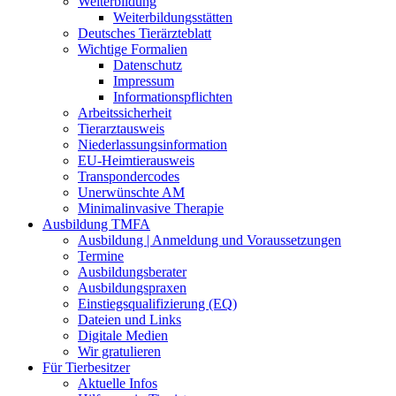
Weiterbildung
Weiterbildungsstätten
Deutsches Tierärzteblatt
Wichtige Formalien
Datenschutz
Impressum
Informationspflichten
Arbeitssicherheit
Tierarztausweis
Niederlassungsinformation
EU-Heimtierausweis
Transpondercodes
Unerwünschte AM
Minimalinvasive Therapie
Ausbildung TMFA
Ausbildung | Anmeldung und Voraussetzungen
Termine
Ausbildungsberater
Ausbildungspraxen
Einstiegsqualifizierung (EQ)
Dateien und Links
Digitale Medien
Wir gratulieren
Für Tierbesitzer
Aktuelle Infos