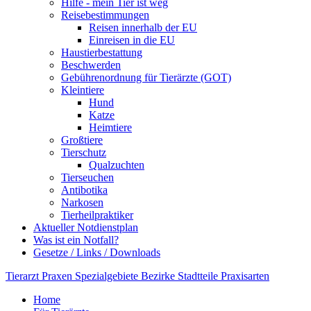
Hilfe - mein Tier ist weg
Reisebestimmungen
Reisen innerhalb der EU
Einreisen in die EU
Haustierbestattung
Beschwerden
Gebührenordnung für Tierärzte (GOT)
Kleintiere
Hund
Katze
Heimtiere
Großtiere
Tierschutz
Qualzuchten
Tierseuchen
Antibotika
Narkosen
Tierheilpraktiker
Aktueller Notdienstplan
Was ist ein Notfall?
Gesetze / Links / Downloads
Tierarzt
Praxen
Spezialgebiete
Bezirke
Stadtteile
Praxisarten
Home