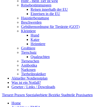
Hilfe - mein Tier ist weg
Reisebestimmungen
Reisen innerhalb der EU
Einreisen in die EU
Haustierbestattung
Beschwerden
Gebührenordnung für Tierärzte (GOT)
Kleintiere
Hund
Katze
Heimtiere
Großtiere
Tierschutz
Qualzuchten
Tierseuchen
Antibotika
Narkosen
Tierheilpraktiker
Aktueller Notdienstplan
Was ist ein Notfall?
Gesetze / Links / Downloads
Tierarzt
Praxen
Spezialgebiete
Bezirke
Stadtteile
Praxisarten
Home