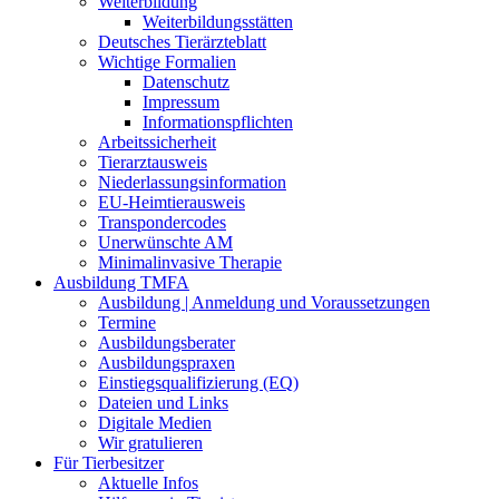
Weiterbildung
Weiterbildungsstätten
Deutsches Tierärzteblatt
Wichtige Formalien
Datenschutz
Impressum
Informationspflichten
Arbeitssicherheit
Tierarztausweis
Niederlassungsinformation
EU-Heimtierausweis
Transpondercodes
Unerwünschte AM
Minimalinvasive Therapie
Ausbildung TMFA
Ausbildung | Anmeldung und Voraussetzungen
Termine
Ausbildungsberater
Ausbildungspraxen
Einstiegsqualifizierung (EQ)
Dateien und Links
Digitale Medien
Wir gratulieren
Für Tierbesitzer
Aktuelle Infos