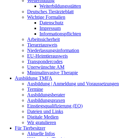
Weiterbildung
Weiterbildungsstätten
Deutsches Tierärzteblatt
Wichtige Formalien
Datenschutz
Impressum
Informationspflichten
Arbeitssicherheit
Tierarztausweis
Niederlassungsinformation
EU-Heimtierausweis
Transpondercodes
Unerwünschte AM
Minimalinvasive Therapie
Ausbildung TMFA
Ausbildung | Anmeldung und Voraussetzungen
Termine
Ausbildungsberater
Ausbildungspraxen
Einstiegsqualifizierung (EQ)
Dateien und Links
Digitale Medien
Wir gratulieren
Für Tierbesitzer
Aktuelle Infos