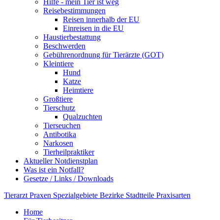
Hilfe - mein Tier ist weg
Reisebestimmungen
Reisen innerhalb der EU
Einreisen in die EU
Haustierbestattung
Beschwerden
Gebührenordnung für Tierärzte (GOT)
Kleintiere
Hund
Katze
Heimtiere
Großtiere
Tierschutz
Qualzuchten
Tierseuchen
Antibotika
Narkosen
Tierheilpraktiker
Aktueller Notdienstplan
Was ist ein Notfall?
Gesetze / Links / Downloads
Tierarzt
Praxen
Spezialgebiete
Bezirke
Stadtteile
Praxisarten
Home