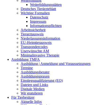
Weiterbildung
Weiterbildungsstätten
Deutsches Tierärzteblatt
Wichtige Formalien
Datenschutz
Impressum
Informationspflichten
Arbeitssicherheit
Tierarztausweis
Niederlassungsinformation
EU-Heimtierausweis
Transpondercodes
Unerwünschte AM
Minimalinvasive Therapie
Ausbildung TMFA
Ausbildung | Anmeldung und Voraussetzungen
Termine
Ausbildungsberater
Ausbildungspraxen
Einstiegsqualifizierung (EQ)
Dateien und Links
Digitale Medien
Wir gratulieren
Für Tierbesitzer
Aktuelle Infos