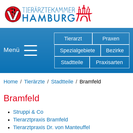
Tierarzt
Praxen
Menü
Spezialgebiete
Bezirke
Stadtteile
Praxisarten
Home
Tierärzte
Stadtteile
Bramfeld
Bramfeld
Struppi & Co
Tierarztpraxis Bramfeld
Tierarztpraxis Dr. von Manteuffel