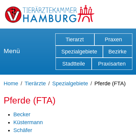
Tierarzt
Praxen
Menü
Spezialgebiete
Bezirke
Stadtteile
Praxisarten
Home
Tierärzte
Spezialgebiete
Pferde (FTA)
Pferde (FTA)
Becker
Küstermann
Schäfer