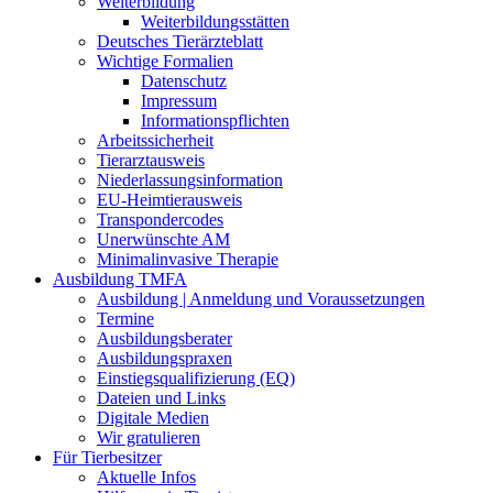
Weiterbildung
Weiterbildungsstätten
Deutsches Tierärzteblatt
Wichtige Formalien
Datenschutz
Impressum
Informationspflichten
Arbeitssicherheit
Tierarztausweis
Niederlassungsinformation
EU-Heimtierausweis
Transpondercodes
Unerwünschte AM
Minimalinvasive Therapie
Ausbildung TMFA
Ausbildung | Anmeldung und Voraussetzungen
Termine
Ausbildungsberater
Ausbildungspraxen
Einstiegsqualifizierung (EQ)
Dateien und Links
Digitale Medien
Wir gratulieren
Für Tierbesitzer
Aktuelle Infos