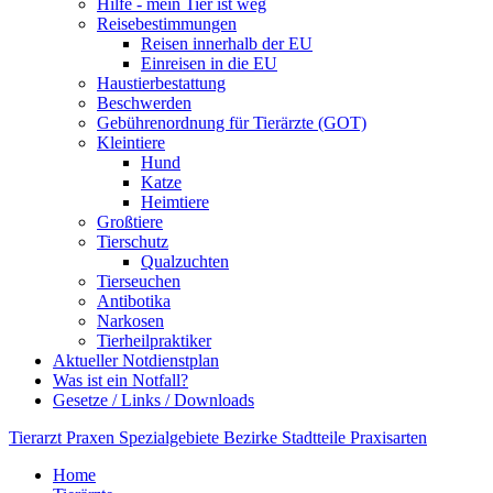
Hilfe - mein Tier ist weg
Reisebestimmungen
Reisen innerhalb der EU
Einreisen in die EU
Haustierbestattung
Beschwerden
Gebührenordnung für Tierärzte (GOT)
Kleintiere
Hund
Katze
Heimtiere
Großtiere
Tierschutz
Qualzuchten
Tierseuchen
Antibotika
Narkosen
Tierheilpraktiker
Aktueller Notdienstplan
Was ist ein Notfall?
Gesetze / Links / Downloads
Tierarzt
Praxen
Spezialgebiete
Bezirke
Stadtteile
Praxisarten
Home