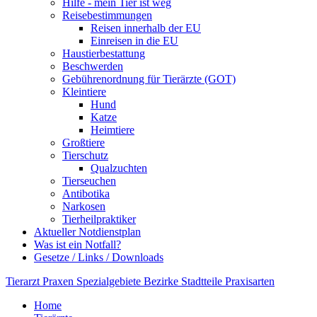
Hilfe - mein Tier ist weg
Reisebestimmungen
Reisen innerhalb der EU
Einreisen in die EU
Haustierbestattung
Beschwerden
Gebührenordnung für Tierärzte (GOT)
Kleintiere
Hund
Katze
Heimtiere
Großtiere
Tierschutz
Qualzuchten
Tierseuchen
Antibotika
Narkosen
Tierheilpraktiker
Aktueller Notdienstplan
Was ist ein Notfall?
Gesetze / Links / Downloads
Tierarzt
Praxen
Spezialgebiete
Bezirke
Stadtteile
Praxisarten
Home