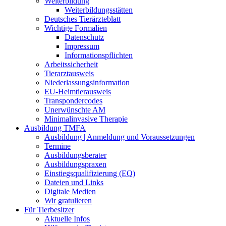
Weiterbildung
Weiterbildungsstätten
Deutsches Tierärzteblatt
Wichtige Formalien
Datenschutz
Impressum
Informationspflichten
Arbeitssicherheit
Tierarztausweis
Niederlassungsinformation
EU-Heimtierausweis
Transpondercodes
Unerwünschte AM
Minimalinvasive Therapie
Ausbildung TMFA
Ausbildung | Anmeldung und Voraussetzungen
Termine
Ausbildungsberater
Ausbildungspraxen
Einstiegsqualifizierung (EQ)
Dateien und Links
Digitale Medien
Wir gratulieren
Für Tierbesitzer
Aktuelle Infos