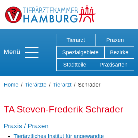
Tierarzt
Praxen
Menü
Spezialgebiete
Bezirke
Stadtteile
Praxisarten
Home
Tierärzte
Tierarzt
Schrader
TA Steven-Frederik Schrader
Praxis / Praxen
Tierärztliches Institut für angewandte