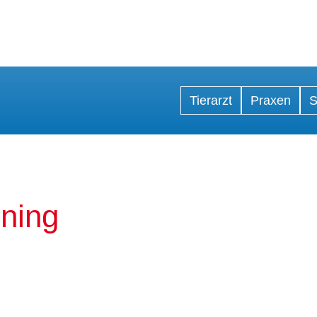
Tierarzt
Praxen
S
ning