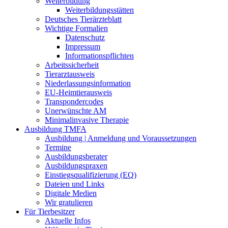
Weiterbildung
Weiterbildungsstätten
Deutsches Tierärzteblatt
Wichtige Formalien
Datenschutz
Impressum
Informationspflichten
Arbeitssicherheit
Tierarztausweis
Niederlassungsinformation
EU-Heimtierausweis
Transpondercodes
Unerwünschte AM
Minimalinvasive Therapie
Ausbildung TMFA
Ausbildung | Anmeldung und Voraussetzungen
Termine
Ausbildungsberater
Ausbildungspraxen
Einstiegsqualifizierung (EQ)
Dateien und Links
Digitale Medien
Wir gratulieren
Für Tierbesitzer
Aktuelle Infos