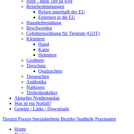
Hilfe - mein Tier ist weg
Reisebestimmungen
Reisen innerhalb der EU
Einreisen in die EU
Haustierbestattung
Beschwerden
Gebührenordnung für Tierärzte (GOT)
Kleintiere
Hund
Katze
Heimtiere
Großtiere
Tierschutz
Qualzuchten
Tierseuchen
Antibotika
Narkosen
Tierheilpraktiker
Aktueller Notdienstplan
Was ist ein Notfall?
Gesetze / Links / Downloads
Tierarzt
Praxen
Spezialgebiete
Bezirke
Stadtteile
Praxisarten
Home