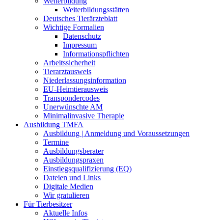
Weiterbildung
Weiterbildungsstätten
Deutsches Tierärzteblatt
Wichtige Formalien
Datenschutz
Impressum
Informationspflichten
Arbeitssicherheit
Tierarztausweis
Niederlassungsinformation
EU-Heimtierausweis
Transpondercodes
Unerwünschte AM
Minimalinvasive Therapie
Ausbildung TMFA
Ausbildung | Anmeldung und Voraussetzungen
Termine
Ausbildungsberater
Ausbildungspraxen
Einstiegsqualifizierung (EQ)
Dateien und Links
Digitale Medien
Wir gratulieren
Für Tierbesitzer
Aktuelle Infos