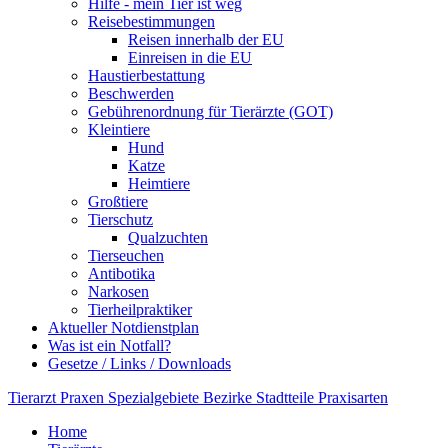
Hilfe - mein Tier ist weg
Reisebestimmungen
Reisen innerhalb der EU
Einreisen in die EU
Haustierbestattung
Beschwerden
Gebührenordnung für Tierärzte (GOT)
Kleintiere
Hund
Katze
Heimtiere
Großtiere
Tierschutz
Qualzuchten
Tierseuchen
Antibotika
Narkosen
Tierheilpraktiker
Aktueller Notdienstplan
Was ist ein Notfall?
Gesetze / Links / Downloads
Tierarzt
Praxen
Spezialgebiete
Bezirke
Stadtteile
Praxisarten
Home