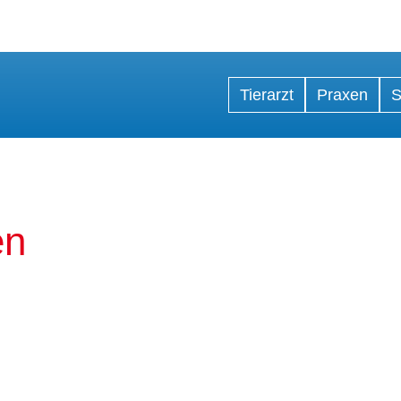
Tierarzt
Praxen
S
en