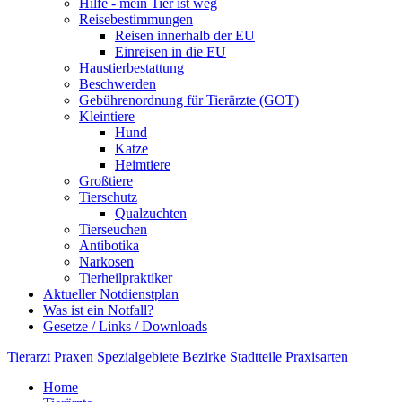
Hilfe - mein Tier ist weg
Reisebestimmungen
Reisen innerhalb der EU
Einreisen in die EU
Haustierbestattung
Beschwerden
Gebührenordnung für Tierärzte (GOT)
Kleintiere
Hund
Katze
Heimtiere
Großtiere
Tierschutz
Qualzuchten
Tierseuchen
Antibotika
Narkosen
Tierheilpraktiker
Aktueller Notdienstplan
Was ist ein Notfall?
Gesetze / Links / Downloads
Tierarzt
Praxen
Spezialgebiete
Bezirke
Stadtteile
Praxisarten
Home