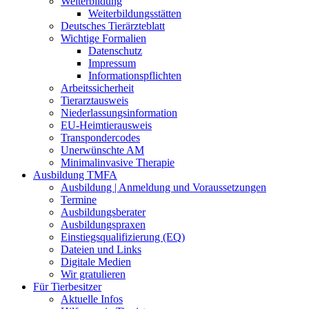
Weiterbildung
Weiterbildungsstätten
Deutsches Tierärzteblatt
Wichtige Formalien
Datenschutz
Impressum
Informationspflichten
Arbeitssicherheit
Tierarztausweis
Niederlassungsinformation
EU-Heimtierausweis
Transpondercodes
Unerwünschte AM
Minimalinvasive Therapie
Ausbildung TMFA
Ausbildung | Anmeldung und Voraussetzungen
Termine
Ausbildungsberater
Ausbildungspraxen
Einstiegsqualifizierung (EQ)
Dateien und Links
Digitale Medien
Wir gratulieren
Für Tierbesitzer
Aktuelle Infos